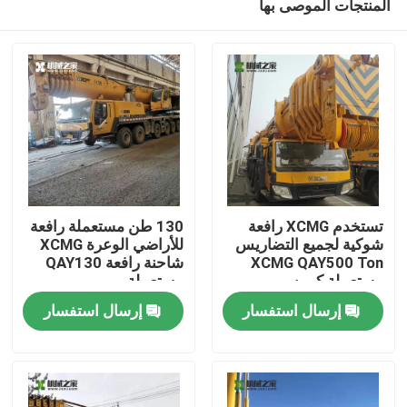
المنتجات الموصى بها
تستخدم XCMG رافعة
130 طن مستعملة رافعة
شوكية لجميع التضاريس
للأراضي الوعرة XCMG
XCMG QAY500 Ton
شاحنة رافعة QAY130
مستعملة كرين
مستعملة
مسكن
إرسال استفسار
إرسال استفسار
منتجات
معلومات عنا