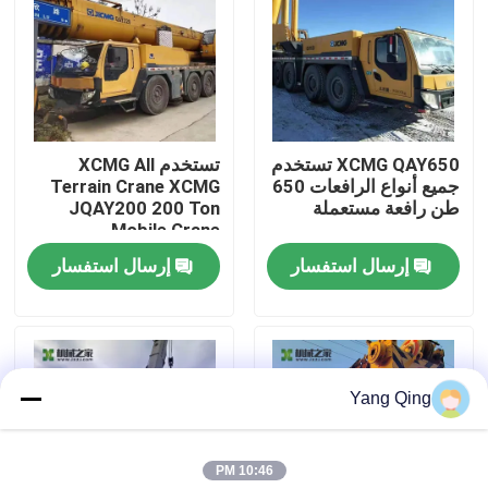
جولة في المعمل
مراقبة الجودة
XCMG QAY650 تستخدم
تستخدم XCMG All
جميع أنواع الرافعات 650
Terrain Crane XCMG
اتصل بنا
طن رافعة مستعملة
JQAY200 200 Ton
Mobile Crane
إرسال استفسار
إرسال استفسار
اطلب اقتباس
رافعة سيارات مستعملة
Yang Qing
رافعات الشاحنة المستعملة
10:46 PM
مستعملة جميع أنواع الرافعات