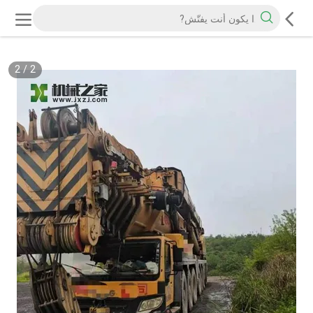
2
/
2