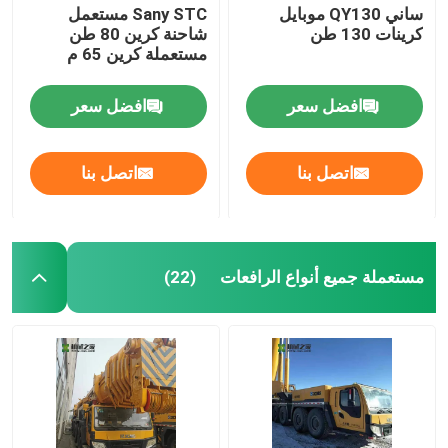
ساني QY130 موبايل
Sany STC مستعمل
كرينات 130 طن
شاحنة كرين 80 طن
مستعملة كرين 65 م
افضل سعر
افضل سعر
اتصل بنا
اتصل بنا
مستعملة جميع أنواع الرافعات
(22)