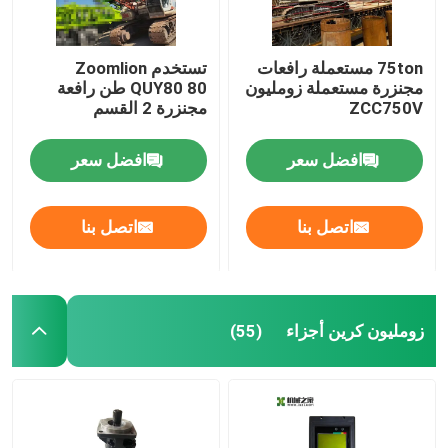
75ton مستعملة رافعات
تستخدم Zoomlion
مجنزرة مستعملة زومليون
QUY80 80 طن رافعة
ZCC750V
مجنزرة 2 القسم
افضل سعر
افضل سعر
اتصل بنا
اتصل بنا
زومليون كرين أجزاء
(55)