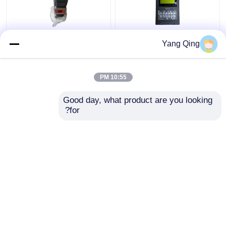
1021500369 أجزاء
1010000694 أرضية
Yang Qing
رافعة الزومليون الكهربائية
قاسية زومليون قطاعات
الحد من لحظات الحمل
رافعة مضاعفة مضخة
مضيف ACS-600H
عجلات 1127032003
10:55 PM
افضل سعر
افضل سعر
Good day, what product are you looking 
for?
اتصل بنا
اتصل بنا
عرض المزيد
منزل
حول نا
اتصل بنا
Desktop Site
خريطة الموقع
Privacy Policy