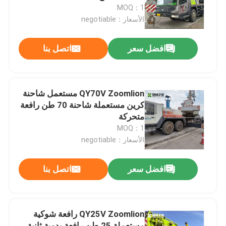
MOQ：1
الأسعار：negotiable
جولة في المعمل
افضل سعر
اتصل بنا
مراقبة الجودة
اتصل بنا
QY70V Zoomlion مستعمل شاحنة
كرين مستعملة شاحنة 70 طن رافعة
متحركة
اطلب اقتباس
MOQ：1
الأسعار：negotiable
رافعة سيارات مستعملة
افضل سعر
اتصل بنا
رافعات الشاحنة المستعملة
QY25V Zoomlion رافعة شوكية
مستعملة جميع أنواع الرافعات
مستعملة 25 طن رافعة يدوية ثانية