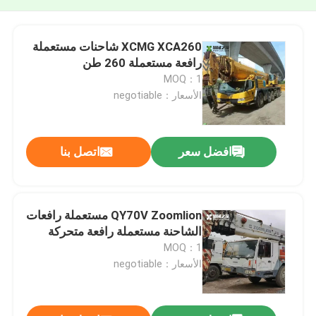
XCMG XCA260 شاحنات مستعملة
رافعة مستعملة 260 طن
MOQ：1
الأسعار：negotiable
افضل سعر
اتصل بنا
QY70V Zoomlion مستعملة رافعات
الشاحنة مستعملة رافعة متحركة
MOQ：1
الأسعار：negotiable