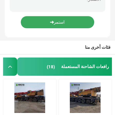
جرافة انزلاقية صغيرة
حفار ديزل صغير
الوصول إلى المكعب
فئات أخرى منا
مناولة الحاويات الفارغة
رافعات الشاحنة المستعملة
(18)
رافعة شوكية
تجميع المحرك