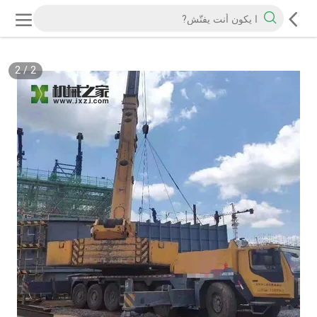
2
/
2