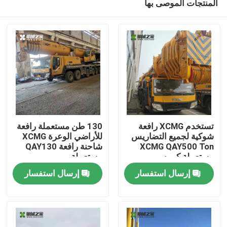
المنتجات الموصى بها
تستخدم XCMG رافعة
130 طن مستعملة رافعة
شوكية لجميع التضاريس
للأراضي الوعرة XCMG
XCMG QAY500 Ton
شاحنة رافعة QAY130
مستعملة كرين
مستعملة
مسكن
إرسال استفسار
إرسال استفسار
منتجات
معلومات عنا