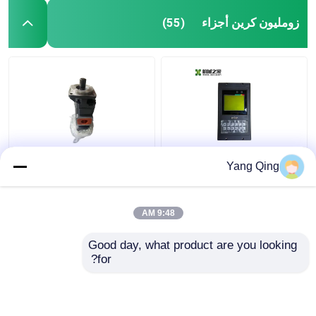
زومليون كرين أجزاء
(55)
1021500369 أجزاء
1010000694 أرضية
Yang Qing
رافعة الزومليون الكهربائية
قاسية زومليون قطاعات
الحد من لحظات الحمل
رافعة مضاعفة مضخة
مضيف ACS-600H
عجلات 1127032003
9:48 AM
افضل سعر
افضل سعر
Good day, what product are you looking 
for?
اتصل بنا
اتصل بنا