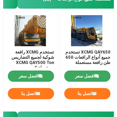
جرافة انزلاقية صغيرة
حفار ديزل صغير
الوصول إلى المكعب
XCMG QAY650 تستخدم
تستخدم XCMG رافعة
جميع أنواع الرافعات 650
شوكية لجميع التضاريس
مناولة الحاويات الفارغة
طن رافعة مستعملة
XCMG QAY500 Ton
مستعملة كرين
افضل سعر
افضل سعر
رافعة شوكية
اتصل بنا
اتصل بنا
تجميع المحرك