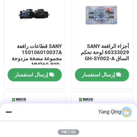
جولة في المعمل
مراقبة الجودة
أجزاء الرافعة SANY
SANY قطاعات رافعة
60333029 لوحة تحكم
150106010037A
اتصل بنا
الساق GH-SY002-A
مجموعة مضخة مزدوجة
MVP60.80D-
06S8/MVP60.80D-
إرسال استفسار
إرسال استفسار
اطلب اقتباس
06S5
رافعة سيارات مستعملة
Yang Qing
رافعات الشاحنة المستعملة
7:50 PM
مستعملة جميع أنواع الرافعات