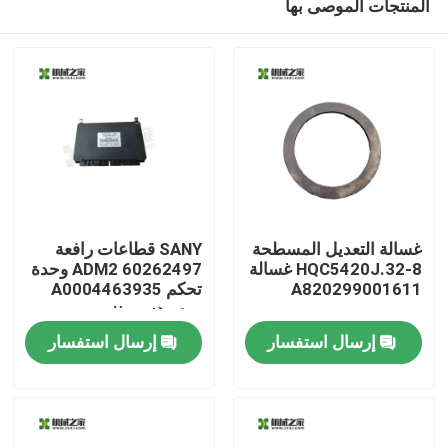
المنتجات الموصى بها
غسالة التعديل المسطحة
SANY قطاعات رافعة
HQC5420J.32-8 غسالة
60262497 ADM2 وحدة
A820299001611
تحكم A0004463935
مرسيدس-بنز
مسكن
إرسال استفسار
إرسال استفسار
منتجات
معلومات عنا