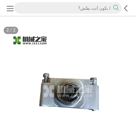
2
/
2