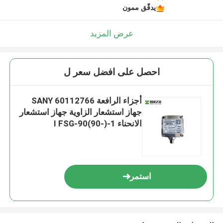
يدقّق ممون
عرض المزيد
احصل على افضل سعر ل
أجزاء الرافعة SANY 60112766
جهاز استشعار الزاوية جهاز استشعار
الانحناء 1-(-90)90-I FSG
استمر