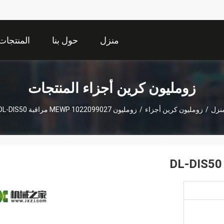
منزل
حول بنا
المنتجات
زومليون كرين أجزاء المنتجات
نزل
/
زومليون كرين أجزاء
/
زومليون MEWP 1022099027 مراقبة DL-DIS50