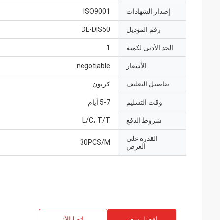
إصدار الشهادات
ISO9001
رقم الموديل
DL-DIS50
الحد الأدنى لكمية
1
الأسعار
negotiable
تفاصيل التغليف
كرتون
وقت التسليم
5-7 أيام
شروط الدفع
L/C، T/T
القدرة على
30PCS/M
العرض
افضل سعر
ﺎﺘﺼﻟ ﺍﻶﻧ