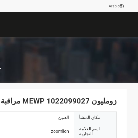
Arabic
م
زومليون MEWP 1022099027 مراقبة DL-DIS50
مكان المنشأ
الصين
اسم العلامة
zoomlion
التجارية