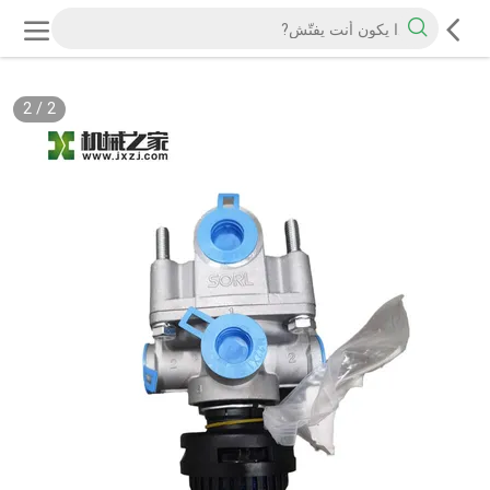
2
/
2