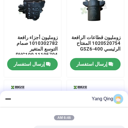
جولة في المعمل
مراقبة الجودة
زومليون قطاعات الرافعة
زومليون أجزاء رافعة
1020520754 المفتاح
1010302782 صمام
الرئيسي GSZ6-400
التوسع المتغير
اتصل بنا
11105704 PVG100
إرسال استفسار
إرسال استفسار
اطلب اقتباس
رافعة سيارات مستعملة
Yang Qing
رافعات الشاحنة المستعملة
6:46 AM
مستعملة جميع أنواع الرافعات