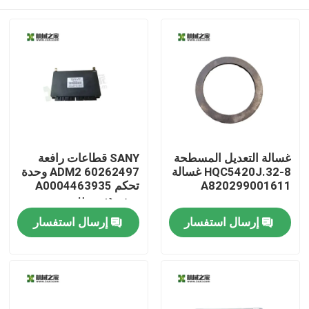
غسالة التعديل المسطحة
SANY قطاعات رافعة
HQC5420J.32-8 غسالة
60262497 ADM2 وحدة
A820299001611
تحكم A0004463935
مرسيدس-بنز
مسكن
إرسال استفسار
إرسال استفسار
منتجات
معلومات عنا