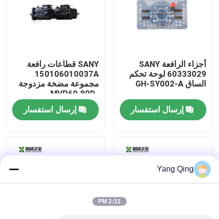
جولة في المعمل
مراقبة الجودة
أجزاء الرافعة SANY
SANY قطاعات رافعة
60333029 لوحة تحكم
150106010037A
الساق GH-SY002-A
مجموعة مضخة مزدوجة
اتصل بنا
MVP60.80D-
06S8/MVP60.80D-
إرسال استفسار
إرسال استفسار
06S5
اطلب اقتباس
رافعة سيارات مستعملة
Yang Qing
رافعات الشاحنة المستعملة
2:31 PM
مستعملة جميع أنواع الرافعات