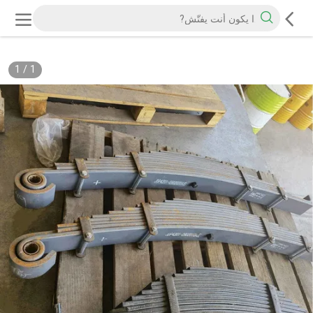
1
/
1