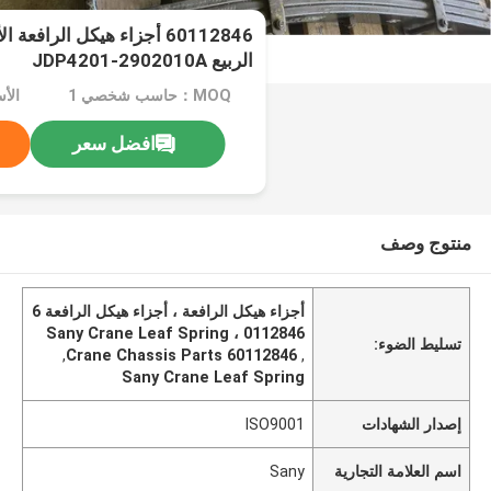
60112846 أجزاء هيكل الرافع
الربيع JDP4201-2902010A
MOQ：حاسب شخصي 1
الأسعا
افضل سعر
منتوج وصف
أجزاء هيكل الرافعة ، أجزاء هيكل الرافعة 6
0112846 ، Sany Crane Leaf Spring
تسليط الضوء:
,
60112846 Crane Chassis Parts
,
Sany Crane Leaf Spring
إصدار الشهادات
ISO9001
اسم العلامة التجارية
Sany