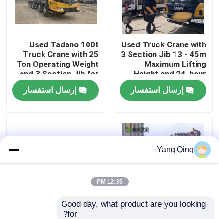
جولة في المعمل
Used Tadano 100t
Used Truck Crane with
Truck Crane with 25
3 Section Jib 13 - 45m
مراقبة الجودة
Ton Operating Weight
Maximum Lifting
and 3 Section Jib for
Height and 24-hour
Heavy Lifting
Online Quality Service
إرسال استفسار
إرسال استفسار
اتصل بنا
اطلب اقتباس
Yang Qing
رافعة سيارات مستعملة
رافعات الشاحنة المستعملة
12:35 PM
Good day, what product are you looking 
مستعملة جميع أنواع الرافعات
for?
Used Truck Crane with
Used Truck Crane with