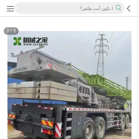
3
/
2