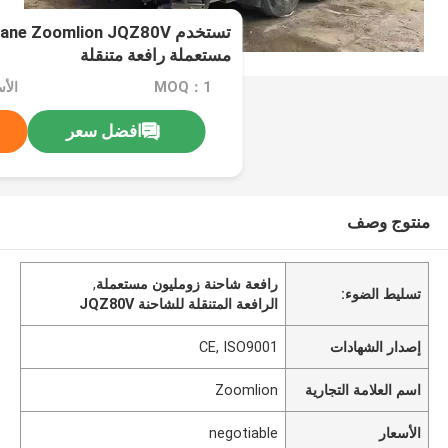
تستخدم e Zoomlion JQZ80V
مستعملة رافعة متنقلة
MOQ：1
الأسعا
افضل سعر
منتوج وصف
رافعة شاحنة زومليون مستعملة
,
تسليط الضوء:
الرافعة المتنقلة للشاحنة JQZ80V
إصدار الشهادات
CE, ISO9001
اسم العلامة التجارية
Zoomlion
الأسعار
negotiable